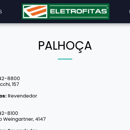
S
PALHOÇA
42-8800
cchi, 157
os:
Revendedor
42-8100
b Weingartner, 4147