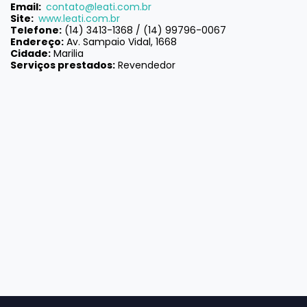
Email:
contato@leati.com.br
Site:
www.leati.com.br
Telefone:
(14) 3413-1368 / (14) 99796-0067
Endereço:
Av.
Sampaio Vidal, 1668
Cidade:
Marilia
Serviços prestados:
Revendedor