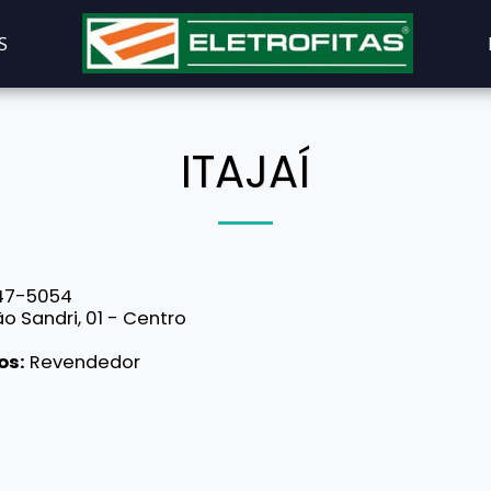
S
ITAJAÍ
47-5054
o Sandri, 01 - Centro
os:
Revendedor