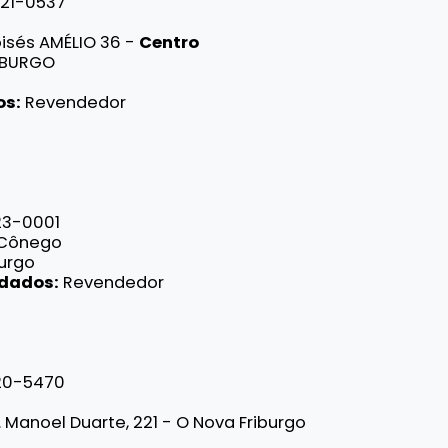
521-0537
isés AMÉLIO 36 -
Centro
IBURGO
os:
Revendedor
23-0001
° Cônego
burgo
ndados:
Revendedor
20-5470
.
Manoel Duarte, 221 - O
Nova Friburgo